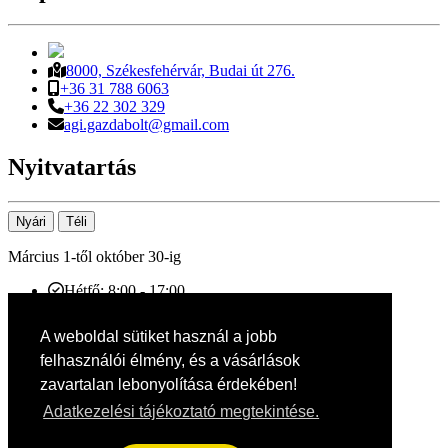
8000, Székesfehérvár, Budai út 276.
+36 31 788 6063
+36 22 302 329
agi.gazdabolt@gmail.com
Nyitvatartás
Nyári
Téli
Március 1-től október 30-ig
Hétfő: 8:00 - 17:00
Kedd: 8:00 - 17:00
Szerda: 8:00 - 17:00
A weboldal sütiket használ a jobb
Csütörtök: 8:00 - 17:00
felhasználói élmény, és a vásárlások
Péntek: 8:00 - 17:00
Szombat: 8:00 - 12:00
zavartalan lebonyolítása érdekében!
Vasárnap: Zárva
Adatkezelési tájékoztató megtekintése.
Tájékoztatók