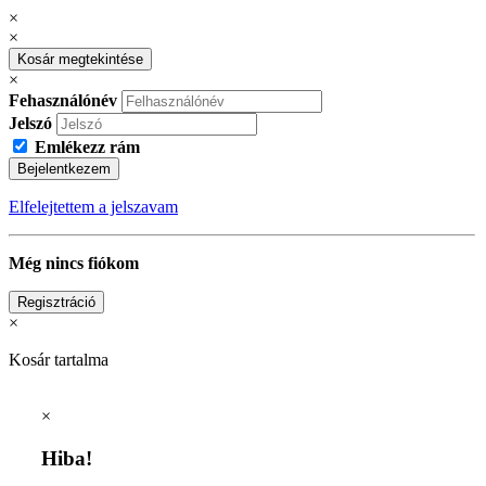
×
×
Kosár megtekintése
×
Fehasználónév
Jelszó
Emlékezz rám
Bejelentkezem
Elfelejtettem a jelszavam
Még nincs fiókom
Regisztráció
×
Kosár tartalma
×
Hiba!