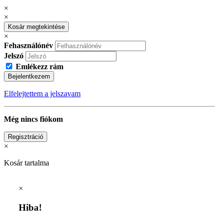
×
×
Kosár megtekintése
×
Fehasználónév
Jelszó
Emlékezz rám
Bejelentkezem
Elfelejtettem a jelszavam
Még nincs fiókom
Regisztráció
×
Kosár tartalma
×
Hiba!