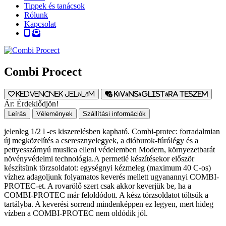
Tippek és tanácsok
Rólunk
Kapcsolat
Combi Procect
Kedvencnek jelölöm
Kívánságlistára teszem
Ár:
Érdeklődjön!
Leírás
Vélemények
Szállítási információk
jelenleg 1/2 l -es kiszerelésben kapható. Combi-protec: forradalmian
új megközelítés a cseresznyelegyek, a dióburok-fúrólégy és a
pettyesszárnyú muslica elleni védelemben Modern, környezetbarát
növényvédelmi technológia.A permetlé készítésekor először
készítsünk törzsoldatot: egységnyi kézmeleg (maximum 40 C-os)
vízhez adagoljunk folyamatos keverés mellett ugyanannyi COMBI-
PROTEC-et. A rovarölő szert csak akkor keverjük be, ha a
COMBI-PROTEC már feloldódott. A kész törzsoldatot töltsük a
tartályba. A keverési sorrend mindenképpen ez legyen, mert hideg
vízben a COMBI-PROTEC nem oldódik jól.