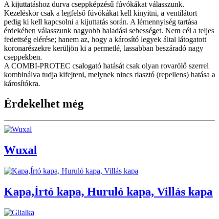
A kijuttatáshoz durva cseppképzésű fúvókákat válasszunk.
Kezeléskor csak a legfelső fúvókákat kell kinyitni, a ventilátort
pedig ki kell kapcsolni a kijuttatás során. A lémennyiség tartása
érdekében válasszunk nagyobb haladási sebességet. Nem cél a teljes
fedettség elérése; hanem az, hogy a károsító legyek által látogatott
koronarészekre kerüljön ki a permetlé, lassabban beszáradó nagy
cseppekben.
A COMBI-PROTEC csalogató hatását csak olyan rovarölő szerrel
kombinálva tudja kifejteni, melynek nincs riasztó (repellens) hatása a
károsítókra.
Érdekelhet még
Wuxal
Kapa,Írtó kapa, Huruló kapa, Villás kapa