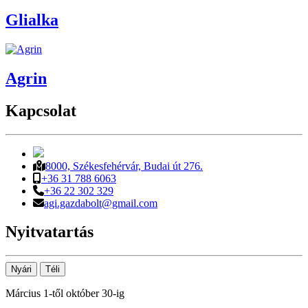
Glialka
Agrin
Kapcsolat
8000, Székesfehérvár, Budai út 276.
+36 31 788 6063
+36 22 302 329
agi.gazdabolt@gmail.com
Nyitvatartás
Nyári
Téli
Március 1-től október 30-ig