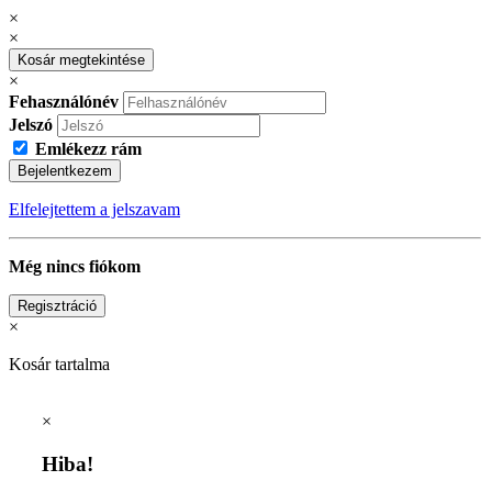
×
×
Kosár megtekintése
×
Fehasználónév
Jelszó
Emlékezz rám
Bejelentkezem
Elfelejtettem a jelszavam
Még nincs fiókom
Regisztráció
×
Kosár tartalma
×
Hiba!