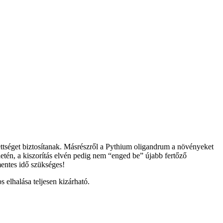
ettséget biztosítanak. Másrészről a Pythium oligandrum a növényeket
etén, a kiszorítás elvén pedig nem “enged be” újabb fertőző
entes idő szükséges!
 elhalása teljesen kizárható.