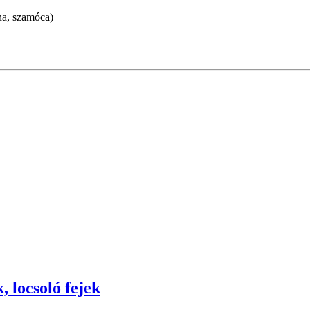
lna, szamóca)
, locsoló fejek