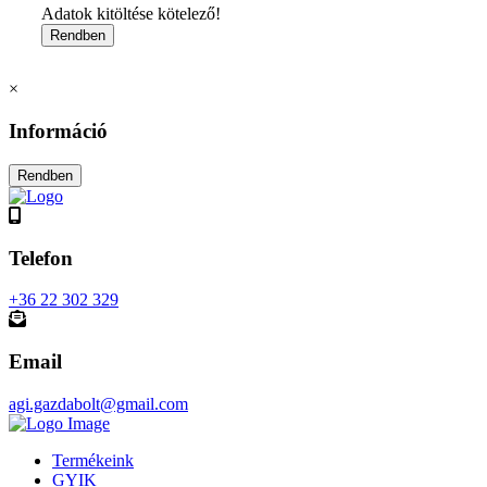
Adatok kitöltése kötelező!
×
Információ
Telefon
+36 22 302 329
Email
agi.gazdabolt@gmail.com
Termékeink
GYIK