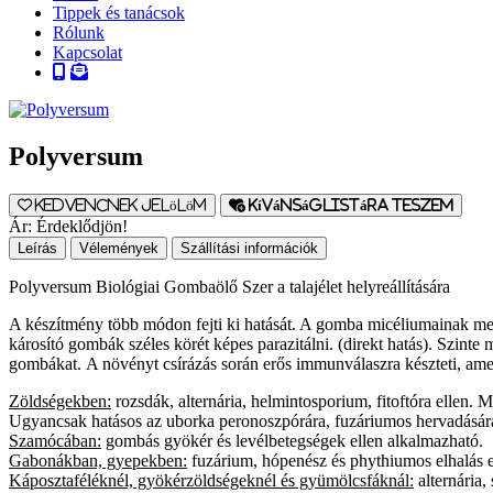
Tippek és tanácsok
Rólunk
Kapcsolat
Polyversum
Kedvencnek jelölöm
Kívánságlistára teszem
Ár:
Érdeklődjön!
Leírás
Vélemények
Szállítási információk
Polyversum Biológiai Gombaölő Szer a talajélet helyreállítására
A készítmény több módon fejti ki hatását. A gomba micéliumainak meta
károsító gombák széles körét képes parazitálni. (direkt hatás). Szin
gombákat. A növényt csírázás során erős immunválaszra készteti, am
Zöldségekben:
rozsdák, alternária, helmintosporium, fitoftóra ellen.
Ugyancsak hatásos az uborka peronoszpórára, fuzáriumos hervadására
Szamócában:
gombás gyökér és levélbetegségek ellen alkalmazható.
Gabonákban, gyepekben:
fuzárium, hópenész és phythiumos elhalás ell
Káposztaféléknél, gyökérzöldségeknél és gyümölcsfáknál:
alternária,