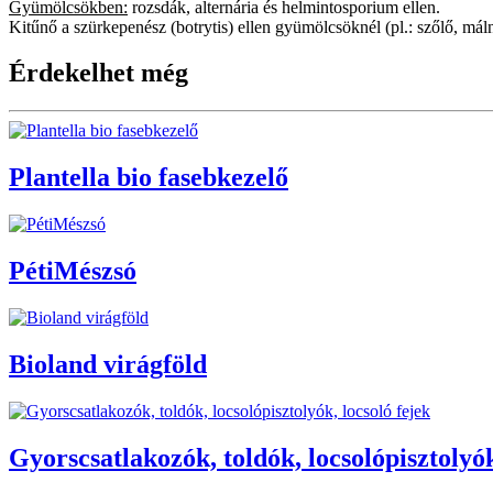
Gyümölcsökben:
rozsdák, alternária és helmintosporium ellen.
Kitűnő a szürkepenész (botrytis) ellen gyümölcsöknél (pl.: szőlő, má
Érdekelhet még
Plantella bio fasebkezelő
PétiMészsó
Bioland virágföld
Gyorscsatlakozók, toldók, locsolópisztolyók