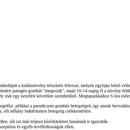
bolitjait a kultúrnövény felszínén felveszi, melyek egyfajta belső véd
te minden patogén gombát “megeszik”, majd 10-14 napig él a növény felül
ely már egy kezelést követően szembetűnő. Megtapadásához 6 óra esőm
 Megelőzi például a paradicsom gombás betegségeit, így annak hervadásos
, sőt néhány baktériumos betegség csökkentésére.
en, sőt ezt már trópusi kísérletekben banánnál is igazolták.
 szeptória és egyéb levélfoltosságok ellen.