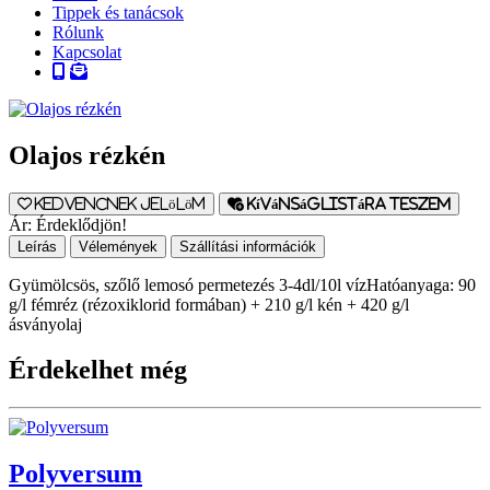
Tippek és tanácsok
Rólunk
Kapcsolat
Olajos rézkén
Kedvencnek jelölöm
Kívánságlistára teszem
Ár:
Érdeklődjön!
Leírás
Vélemények
Szállítási információk
Gyümölcsös, szőlő lemosó permetezés 3-4dl/10l vízHatóanyaga: 90
g/l fémréz (rézoxiklorid formában) + 210 g/l kén + 420 g/l
ásványolaj
Érdekelhet még
Polyversum