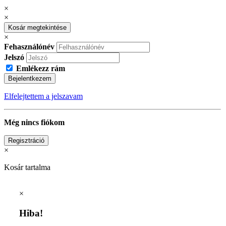
×
×
Kosár megtekintése
×
Fehasználónév
Jelszó
Emlékezz rám
Bejelentkezem
Elfelejtettem a jelszavam
Még nincs fiókom
Regisztráció
×
Kosár tartalma
×
Hiba!