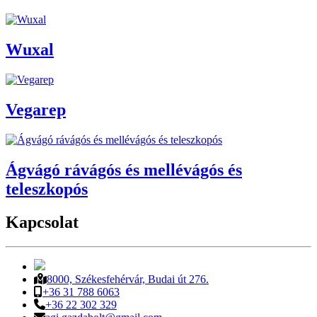
Wuxal
Vegarep
Ágvágó rávágós és mellévágós és
teleszkopós
Kapcsolat
8000, Székesfehérvár, Budai út 276.
+36 31 788 6063
+36 22 302 329