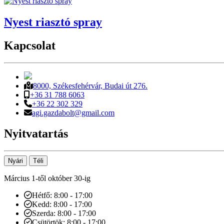
Nyest riasztó spray
Kapcsolat
8000, Székesfehérvár, Budai út 276.
+36 31 788 6063
+36 22 302 329
agi.gazdabolt@gmail.com
Nyitvatartás
Nyári
Téli
Március 1-től október 30-ig
Hétfő: 8:00 - 17:00
Kedd: 8:00 - 17:00
Szerda: 8:00 - 17:00
Csütörtök: 8:00 - 17:00