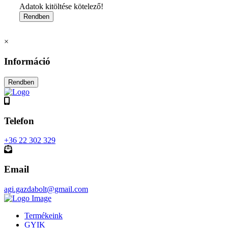
Adatok kitöltése kötelező!
×
Információ
Telefon
+36 22 302 329
Email
agi.gazdabolt@gmail.com
Termékeink
GYIK