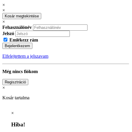
×
×
Kosár megtekintése
×
Fehasználónév
Jelszó
Emlékezz rám
Bejelentkezem
Elfelejtettem a jelszavam
Még nincs fiókom
Regisztráció
×
Kosár tartalma
×
Hiba!