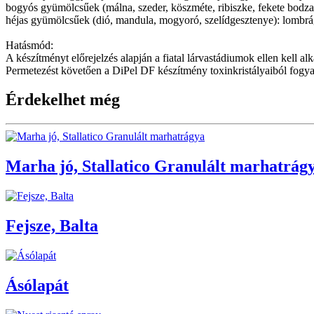
bogyós gyümölcsűek (málna, szeder, köszméte, ribiszke, fekete bodz
héjas gyümölcsűek (dió, mandula, mogyoró, szelídgesztenye): lomb
Hatásmód:
A készítményt előrejelzés alapján a fiatal lárvastádiumok ellen kell 
Permetezést követően a DiPel DF készítmény toxinkristályaiból fogyas
Érdekelhet még
Marha jó, Stallatico Granulált marhatrág
Fejsze, Balta
Ásólapát