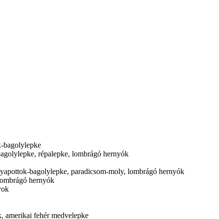
k-bagolylepke
a-bagolylepke, répalepke, lombrágó hernyók
): gyapottok-bagolylepke, paradicsom-moly, lombrágó hernyók
: lombrágó hernyók
yok
k, amerikai fehér medvelepke