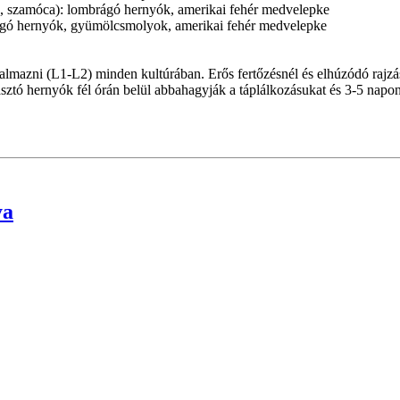
a, szamóca): lombrágó hernyók, amerikai fehér medvelepke
rágó hernyók, gyümölcsmolyok, amerikai fehér medvelepke
alkalmazni (L1-L2) minden kultúrában. Erős fertőzésnél és elhúzódó rajz
ztó hernyók fél órán belül abbahagyják a táplálkozásukat és 3-5 napon
ya