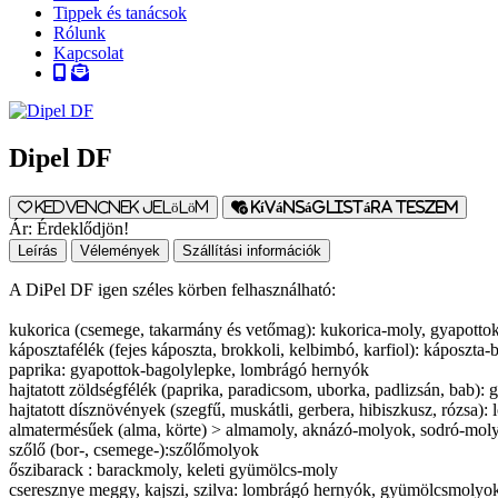
Tippek és tanácsok
Rólunk
Kapcsolat
Dipel DF
Kedvencnek jelölöm
Kívánságlistára teszem
Ár:
Érdeklődjön!
Leírás
Vélemények
Szállítási információk
A DiPel DF igen széles körben felhasználható:
kukorica (csemege, takarmány és vetőmag): kukorica-moly, gyapotto
káposztafélék (fejes káposzta, brokkoli, kelbimbó, karfiol): káposzt
paprika: gyapottok-bagolylepke, lombrágó hernyók
hajtatott zöldségfélék (paprika, paradicsom, uborka, padlizsán, bab
hajtatott dísznövények (szegfű, muskátli, gerbera, hibiszkusz, rózsa)
almatermésűek (alma, körte) > almamoly, aknázó-molyok, sodró-mol
szőlő (bor-, csemege-):szőlőmolyok
őszibarack : barackmoly, keleti gyümölcs-moly
cseresznye meggy, kajszi, szilva: lombrágó hernyók, gyümölcsmolyo