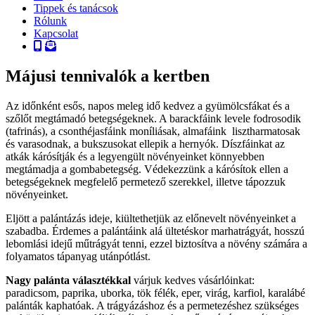
Tippek és tanácsok
Rólunk
Kapcsolat
Májusi tennivalók a kertben
Az időnként esős, napos meleg idő kedvez a gyümölcsfákat és a
szőlőt megtámadó betegségeknek. A barackfáink levele fodrosodik
(tafrinás), a csonthéjasfáink moníliásak, almafáink lisztharmatosak
és varasodnak, a bukszusokat ellepik a hernyók. Díszfáinkat az
atkák kárósítják és a legyengült növényeinket könnyebben
megtámadja a gombabetegség. Védekezzünk a kárósítok ellen a
betegségeknek megfelelő permetező szerekkel, illetve tápozzuk
növényeinket.
Eljött a palántázás ideje, kiültethetjük az előnevelt növényeinket a
szabadba. Érdemes a palántáink alá ültetéskor marhatrágyát, hosszú
lebomlási idejű műtrágyát tenni, ezzel biztosítva a növény számára a
folyamatos tápanyag utánpótlást.
Nagy palánta választékkal
várjuk kedves vásárlóinkat:
paradicsom, paprika, uborka, tök félék, eper, virág, karfiol, karalábé
palánták kaphatóak. A trágyázáshoz és a permetezéshez szükséges