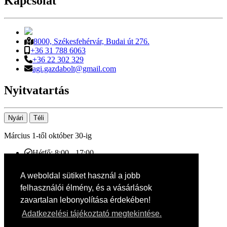
Kapcsolat
8000, Székesfehérvár, Budai út 276.
+36 31 788 6063
+36 22 302 329
agi.gazdabolt@gmail.com
Nyitvatartás
Nyári
Téli
Március 1-től október 30-ig
Hétfő: 8:00 - 17:00
Kedd: 8:00 - 17:00
Szerda: 8:00 - 17:00
A weboldal sütiket használ a jobb
Csütörtök: 8:00 - 17:00
felhasználói élmény, és a vásárlások
Péntek: 8:00 - 17:00
Szombat: 8:00 - 12:00
zavartalan lebonyolítása érdekében!
Vasárnap: Zárva
Adatkezelési tájékoztató megtekintése.