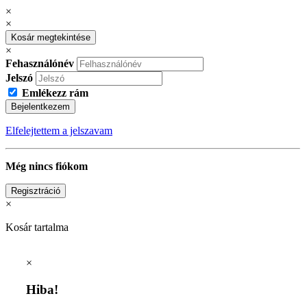
×
×
Kosár megtekintése
×
Fehasználónév
Jelszó
Emlékezz rám
Bejelentkezem
Elfelejtettem a jelszavam
Még nincs fiókom
Regisztráció
×
Kosár tartalma
×
Hiba!