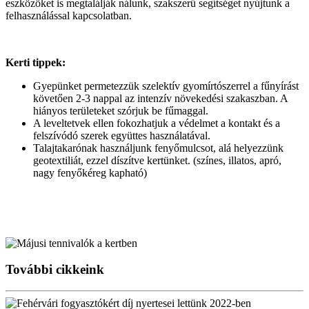
eszközöket is megtalálják nálunk, szakszerű segítséget nyújtunk a
felhasználással kapcsolatban.
Kerti tippek:
Gyepünket permetezzük szelektív gyomírtószerrel a fűnyírást
követően 2-3 nappal az intenzív növekedési szakaszban. A
hiányos területeket szórjuk be fűmaggal.
A leveltetvek ellen fokozhatjuk a védelmet a kontakt és a
felszívódó szerek együttes használatával.
Talajtakarónak használjunk fenyőmulcsot, alá helyezzünk
geotextiliát, ezzel díszítve kertünket. (színes, illatos, apró,
nagy fenyőkéreg kapható)
További cikkeink