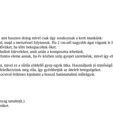
, ami hasznos dolog mivel csak úgy sorakoznak a kerti munkánk:
l, majd a metszéssel folytassuk. Ha 2 cm-nél nagyobb ágat vágunk le h
tővüket, ha télre bekupacoltuk őket.
ullott faleveleket, amit aztán a komposztra tehetünk.
z fontos eleme annak, ha év közben szép gyepet szeretnénk, mivel így el
i, mivel ez a sűrűn zöldellő gyep egyik titka. Használjunk jó minősé
ledkezzünk meg róla, így gyéríthetjük az áttelelt betegségeket.
sival érdemes kijuttatni a hosszú hatástartalmú műtrágyát.
yag tartalmút.)
nüket.