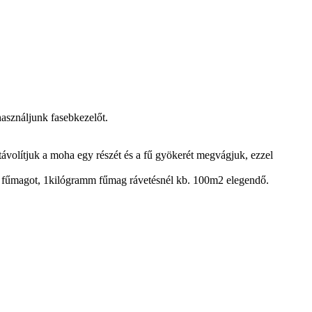
asználjunk fasebkezelőt.
távolítjuk a moha egy részét és a fű gyökerét megvágjuk, ezzel
gű fűmagot, 1kilógramm fűmag rávetésnél kb. 100m2 elegendő.