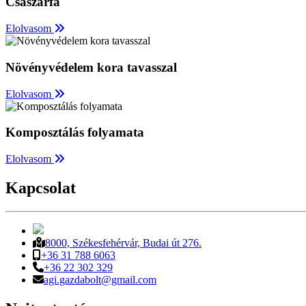
Császárfa
Elolvasom
Növényvédelem kora tavasszal
Elolvasom
Komposztálás folyamata
Elolvasom
Kapcsolat
8000, Székesfehérvár, Budai út 276.
+36 31 788 6063
+36 22 302 329
agi.gazdabolt@gmail.com