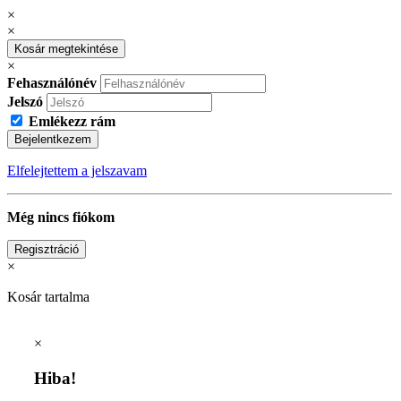
×
×
Kosár megtekintése
×
Fehasználónév
Jelszó
Emlékezz rám
Bejelentkezem
Elfelejtettem a jelszavam
Még nincs fiókom
Regisztráció
×
Kosár tartalma
×
Hiba!