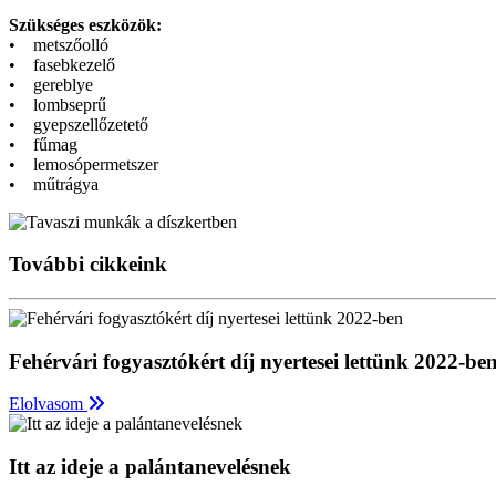
Szükséges eszközök:
• metszőolló
• fasebkezelő
• gereblye
• lombseprű
• gyepszellőzetető
• fűmag
• lemosópermetszer
• műtrágya
További cikkeink
Fehérvári fogyasztókért díj nyertesei lettünk 2022-be
Elolvasom
Itt az ideje a palántanevelésnek