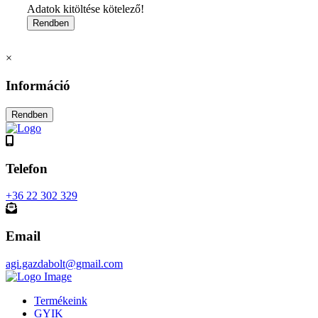
Adatok kitöltése kötelező!
×
Információ
Telefon
+36 22 302 329
Email
agi.gazdabolt@gmail.com
Termékeink
GYIK