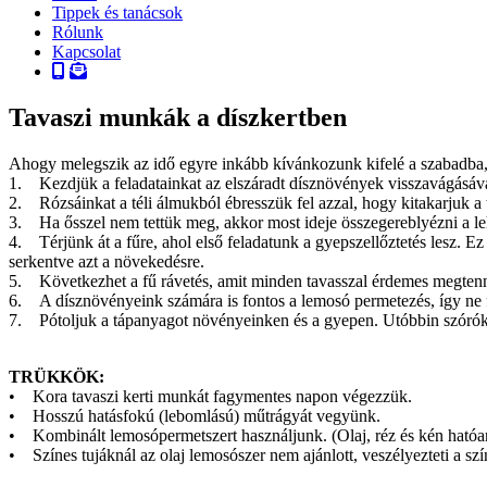
Tippek és tanácsok
Rólunk
Kapcsolat
Tavaszi munkák a díszkertben
Ahogy melegszik az idő egyre inkább kívánkozunk kifelé a szabadba
1. Kezdjük a feladatainkat az elszáradt dísznövények visszavágásáva
2. Rózsáinkat a téli álmukból ébresszük fel azzal, hogy kitakarjuk a 
3. Ha ősszel nem tettük meg, akkor most ideje összegereblyézni a leh
4. Térjünk át a fűre, ahol első feladatunk a gyepszellőztetés lesz. E
serkentve azt a növekedésre.
5. Következhet a fű rávetés, amit minden tavasszal érdemes megtenn
6. A dísznövényeink számára is fontos a lemosó permetezés, így ne fe
7. Pótoljuk a tápanyagot növényeinken és a gyepen. Utóbbin szórókoc
TRÜKKÖK:
• Kora tavaszi kerti munkát fagymentes napon végezzük.
• Hosszú hatásfokú (lebomlású) műtrágyát vegyünk.
• Kombinált lemosópermetszert használjunk. (Olaj, réz és kén hatóan
• Színes tujáknál az olaj lemosószer nem ajánlott, veszélyezteti a szí